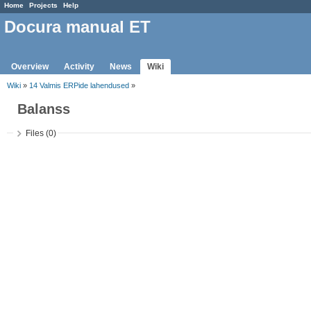
Home
Projects
Help
Docura manual ET
Overview
Activity
News
Wiki
Wiki
»
14 Valmis ERPide lahendused
»
Balanss
Files (0)