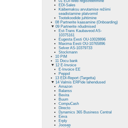
01 EDI-Web registreerimine
EDI-Sales
Käibemaksu arvutamise režiimi
seadistamine platvormil
Tootekoodide juhtimine
08 Partnerite kaasamine (Onboarding)
09 Partnerite nõudmised
Est-Trans Kaubaveod AS-
10375161
Eugesta Eesti OU-10028896
Maxima Eesti OU-10765896
Selver AS-10379733
Stockmann
10 PIM
11 Docu bank
12 E-Invoice
E-Invoice EE
Peppol
13 EDI-Report (Targetta)
14 Valmis ERPide lahendused
Amazon
Balanss
Bevira
Buum
CompuCash
Directo
Dynamics 365 Business Central
Eeva
Erply
Joosep