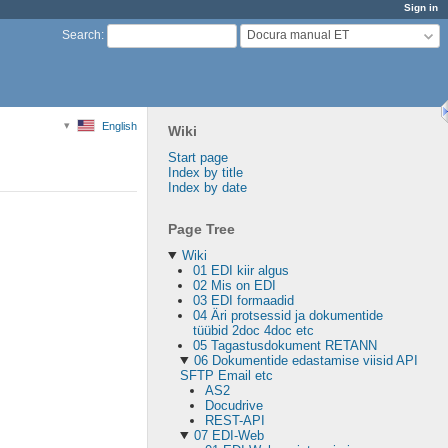
Sign in
Docura manual ET
Search
:
English
Wiki
Start page
Index by title
Index by date
Page Tree
Wiki
01 EDI kiir algus
02 Mis on EDI
03 EDI formaadid
04 Äri protsessid ja dokumentide
tüübid 2doc 4doc etc
05 Tagastusdokument RETANN
06 Dokumentide edastamise viisid API
SFTP Email etc
AS2
Docudrive
REST-API
07 EDI-Web