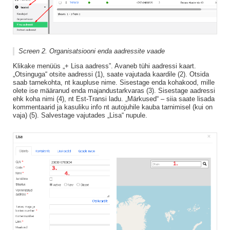
Screen 2. Organisatsiooni enda aadressite vaade
Klikake menüüs „+ Lisa aadress”. Avaneb tühi aadressi kaart.
„Otsinguga“ otsite aadressi (1), saate vajutada kaardile (2). Otsida
saab tarnekohta, nt kaupluse nime. Sisestage enda kohakood, mille
olete ise määranud enda majandustarkvaras (3). Sisestage aadressi
ehk koha nimi (4), nt Est-Transi ladu. „Märkused“ – siia saate lisada
kommentaarid ja kasuliku info nt autojuhile kauba tarnimisel (kui on
vaja) (5). Salvestage vajutades „Lisa“ nupule.