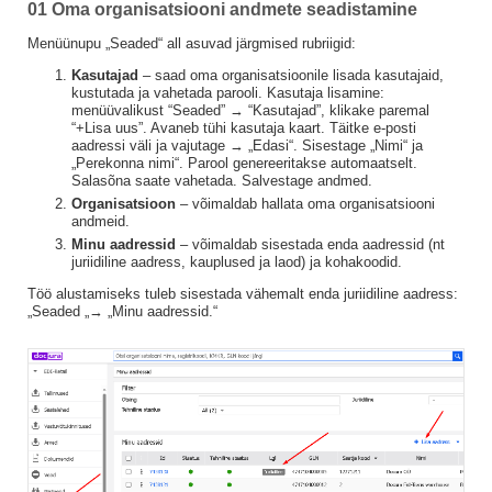
01 Oma organisatsiooni andmete seadistamine
Menüünupu „Seaded“ all asuvad järgmised rubriigid:
Kasutajad
– saad oma organisatsioonile lisada kasutajaid,
kustutada ja vahetada parooli. Kasutaja lisamine:
menüüvalikust “Seaded” → “Kasutajad”, klikake paremal
“+Lisa uus”. Avaneb tühi kasutaja kaart. Täitke e-posti
aadressi väli ja vajutage → „Edasi“. Sisestage „Nimi“ ja
„Perekonna nimi“. Parool genereeritakse automaatselt.
Salasõna saate vahetada. Salvestage andmed.
Organisatsioon
– võimaldab hallata oma organisatsiooni
andmeid.
Minu aadressid
– võimaldab sisestada enda aadressid (nt
juriidiline aadress, kauplused ja laod) ja kohakoodid.
Töö alustamiseks tuleb sisestada vähemalt enda juriidiline aadress:
„Seaded „→ „Minu aadressid.“