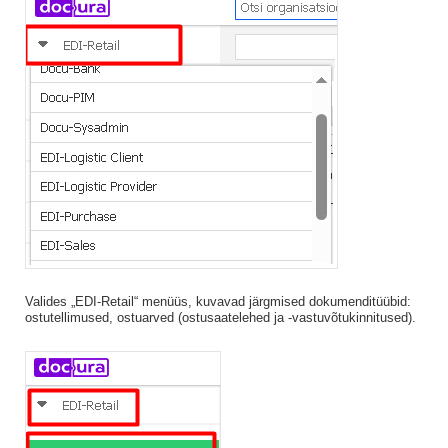
Valides „EDI-Retail“ menüüs, kuvavad järgmised dokumenditüübid:
ostutellimused, ostuarved (ostusaatelehed ja -vastuvõtukinnitused).