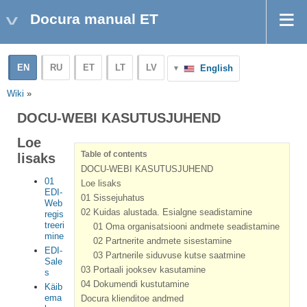
Docura manual ET
EN
RU
ET
LT
LV
English
Wiki
»
DOCU-WEBI KASUTUSJUHEND
Loe
Table of contents
lisaks
DOCU-WEBI KASUTUSJUHEND
01
Loe lisaks
EDI-
01 Sissejuhatus
Web
02 Kuidas alustada. Esialgne seadistamine
regis
treeri
01 Oma organisatsiooni andmete seadistamine
mine
02 Partnerite andmete sisestamine
EDI-
03 Partnerile siduvuse kutse saatmine
Sale
03 Portaali jooksev kasutamine
s
04 Dokumendi kustutamine
Käib
ema
Docura klienditoe andmed