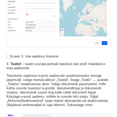
Screen 3. Uue aadressi lisamine.
4.
Teated
– saate suunata portaali teavitusi teie poolt määratud e-
kirja aadressile.
Teavituste saatmise e-posti aadressile seadistamiseks toimige
järgnevalt: valige menüüvalikust „Teated”, lisage „Teatis“ → avaneb
„Teatise“ seadistamise aken. Valige dokumendi parameetrid, mille
kohta soovite teavitust e-postile: dokumenditüüp ja dokumendi
staatus, dokumendi suund ning kelle vahel dokument liigub.
Kirjutage e-posti aadress, millele te soovite info saata. Väljal
„Aktiivne/Deaktiveeritud“ saate teatist aktiveerida või deaktiveerida.
Ülejäänud andmevaljad ei vaja täitmist. Salvestage vorm.