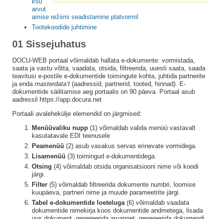
ksu
arvut
amise režiimi seadistamine platvormil
Tootekoodide juhtimine
01 Sissejuhatus
DOCU-WEB portaal võimaldab hallata e-dokumente: vormistada,
saata ja vastu võtta, vaadata, otsida, filtreerida, uuesti saata, saada
teavitusi e-postile e-dokumentide toimingute kohta, juhtida partnerite
ja enda
masterdata’t
(aadressid, partnerid, tooted, hinnad). E-
dokumentide säilitamise aeg portaalis on 90 päeva. Portaal asub
aadressil https://app.docura.net
Portaali avalehekülje elemendid on järgmised:
Menüüvaliku nupp
(1) võimaldab valida menüü vastavalt
kasutatavale EDI teenusele
Peamenüü
(2) asub vasakus servas erinevate vormidega.
Lisamenüü
(3) toimingud e-dokumentidega.
Otsing
(4) võimaldab otsida organisatsiooni nime või koodi
järgi.
Filter
(5) võimaldab filtreerida dokumente numbri, loomise
kuupäeva, partneri nime ja muude parameetrite järgi.
Tabel e-dokumentide loeteluga
(6) võimaldab vaadata
dokumentide nimekirja koos dokumentide andmetega, lisada
uus dokument, genereerida aruannet, genereerida dokumendi